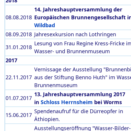
2018
14. Jahreshauptversammlung der
08.08.2018
Europäischen Brunnengesellschaft
i
Wildbad
08.09.2018
Jahresexkursion nach Lothringen
Lesung von Frau Regine Kress-Fricke i
31.01.2018
Wasser- und Brunnenmuseum
2017
Vernissage der Ausstellung "Brunnenbi
22.11.2017
aus der Stiftung Benno Huth" im Wass
Brunnenmuseum
13. Jahreshauptversammlung 2017
01.07.2017
in
Schloss Herrnsheim
bei Worms
Spendenaufruf für die Dürreopfer in
15.06.2017
Äthiopien.
Ausstellungseröffnung "Wasser-Bilder-