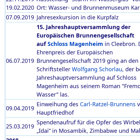
19.02.2020
Ort: Wasser- und Brunnenmuseum Kar
07.09.2019
Jahresexkursion in die Kurpfalz
15. Jahreshauptversammlung der
Europäischen Brunnengesellschaft
auf
Schloss Magenheim
in Cleebron. 
Ehrenpreis der Europäischen
06.07.2019
Brunnengesellschaft 2019 ging an den
Schriftsteller
Wolfgang Schorlau
, der b
Jahreshauptversammlung auf Schloss
Magenheim aus seinem Roman "Frem
Wasser" las.
Einweihung des
Carl-Ratzel-Brunnens
v
09.04.2019
Hauptfriedhof
Spendenaufruf für die Opfer des Wirbe
25.03.2019
„Idai“ in Mosambik, Zimbabwe und Ma