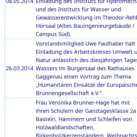
08.05.2014
Einladung des Instituts für Hydromech
und des Instituts für Wasser und
Gewässerentwicklung im Theodor-Reh
Hörsaal (Altes Bauingenieurgebäude /
Campus Süd).
Vorstandsmitglied Uwe Faulhaber hält
Einladung des Arbeitskreises Umwelt 
Natur anlässlich des diesjährigen Tage
26.03.2014
Wassers im Bürgersaal des Rathauses
Gaggenau einen Vortrag zum Thema
„Humanitären Einsätze der Europäisch
Brunnengesellschaft e.V.“.
Frau Veronika Brunner-Häge hat mit
ihren Schülern der Ganztagesklasse 2a
Basteln, Hämmern und Schleifen von
Holzwaldlandschaften,
Birkenholzkerzenständern, Weihnacht